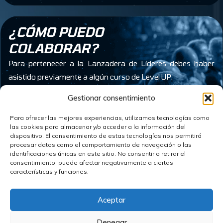
¿CÓMO PUEDO
COLABORAR?
Para pertenecer a la Lanzadera de Líderes debes haber
asistido previamente a algún curso de Level UP.
Gestionar consentimiento
Para asistir como equipo de Lanzadera de Líderes a un
curso previamente tienes que haber realizado ese curso
Para ofrecer las mejores experiencias, utilizamos tecnologías como
las cookies para almacenar y/o acceder a la información del
como asistente.
dispositivo. El consentimiento de estas tecnologías nos permitirá
procesar datos como el comportamiento de navegación o las
identificaciones únicas en este sitio. No consentir o retirar el
consentimiento, puede afectar negativamente a ciertas
Quiero colaborar
características y funciones.
Aceptar
Denegar